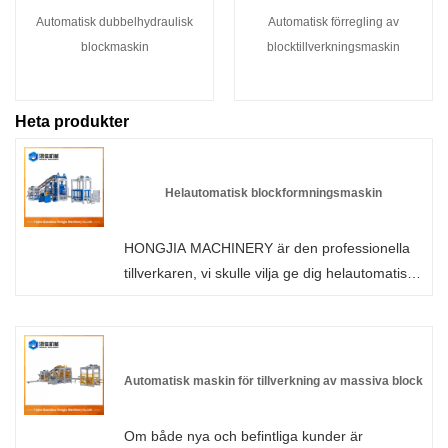
Automatisk dubbelhydraulisk
Automatisk förregling av
blockmaskin
blocktillverkningsmaskin
Heta produkter
Helautomatisk blockformningsmaskin
HONGJIA MACHINERY är den professionella
tillverkaren, vi skulle vilja ge dig helautomatisk
blockformningsmaskin (anpassad förhöjd
version) och vi kommer att erbjuda dig den
bästa servicen efter försäljning och snabb
leverans.
Automatisk maskin för tillverkning av massiva block
Om både nya och befintliga kunder är