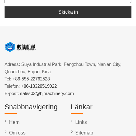
Skicka in
Adress: Suya Industrial Park, Fengzhou Town, Nan'an City,
Quanzhou, Fujian, Kina
Tel:
+86-595-22762528
Telefon:
+86-13328519922
E-post:
sales03@hjmachinery.com
Snabbnavigering
Länkar
Hem
Links
Om oss
Sitemap