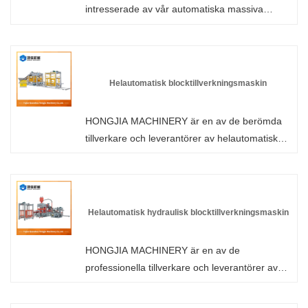
intresserade av vår automatiska massiva
blocktillverkningsmaskin, var god kontakta
Fujian Quanzhou Hongjia Machinery Co., Ltd.
Som en professionell tillverkare kan vi hjälpa
kunderna att välja lämplig konfiguration
Helautomatisk blocktillverkningsmaskin
baserat på deras faktiska applikationsbehov.
Skicka oss dina förfrågningar.
HONGJIA MACHINERY är en av de berömda
tillverkare och leverantörer av helautomatiska
blocktillverkningsmaskiner i Kina. Vår fabrik är
specialiserad på tillverkning av maskin för
tillverkning av betongblock. Välkommen att
köpa tegeltillverkningsmaskin från HONGJIA
Helautomatisk hydraulisk blocktillverkningsmaskin
MACHINERY. Varje förfrågan från kunder
besvaras inom 24 timmar.
HONGJIA MACHINERY är en av de
professionella tillverkare och leverantörer av
helautomatiska hydrauliska
blocktillverkningsmaskiner i Kina. Våra