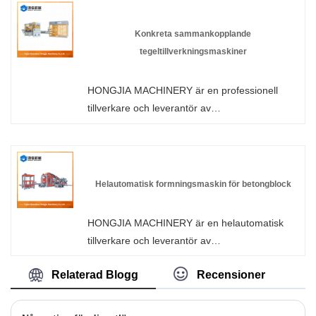
produkter är CE-certifierade och har i lager i
fabriken, välkommen till grossistmaskin för
Konkreta sammankopplande
tillverkning av cementtegelblock från oss.
tegeltillverkningsmaskiner
HONGJIA MACHINERY är en professionell
tillverkare och leverantör av
betongsammankopplande
tegeltillverkningsmaskiner i Kina. Välkommen
till grossist eller anpassad pallfri automatisk
tegelmaskin från vår fabrik när som helst. Vi
Helautomatisk formningsmaskin för betongblock
kommer att förse dig med fabriksrabattpriser
för våra produkter. HONGJIA MACHINERY är
HONGJIA MACHINERY är en helautomatisk
tillverkare och leverantör av väggpaneler i
tillverkare och leverantör av
Kina.
betongblocksformningsmaskiner i Kina som
Relaterad Blogg
Recensioner
kan grossist för tillverkning av betongblock, vi
kan erbjuda professionell service och bättre
pris för dig.