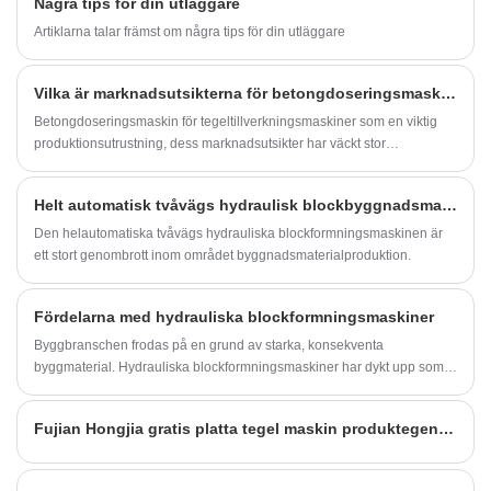
Några tips för din utläggare
Artiklarna talar främst om några tips för din utläggare
Vilka är marknadsutsikterna för betongdoseringsmaskin för tegeltillverkningsmaskiner?
Betongdoseringsmaskin för tegeltillverkningsmaskiner som en viktig
produktionsutrustning, dess marknadsutsikter har väckt stor
uppmärksamhet.
Helt automatisk tvåvägs hydraulisk blockbyggnadsmaskininnovationsdebut
Den helautomatiska tvåvägs hydrauliska blockformningsmaskinen är
ett stort genombrott inom området byggnadsmaterialproduktion.
Fördelarna med hydrauliska blockformningsmaskiner
Byggbranschen frodas på en grund av starka, konsekventa
byggmaterial. Hydrauliska blockformningsmaskiner har dykt upp som
spelväxlare på denna arena, och erbjuder en mycket effektiv och exakt
metod för att tillverka dessa viktiga komponenter. Dessa maskiner, det
Fujian Hongjia gratis platta tegel maskin produktegenskaper och funktioner
passande namnet hydrauliska blockformningsmaskiner, utnyttjar
hydraulikens kraft för att komprimera olika material till högkvalitativa
block.