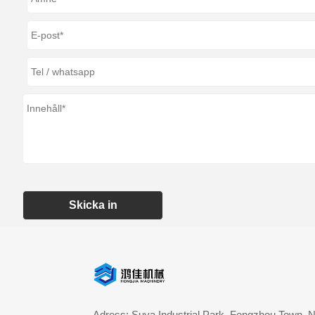
Skicka in
Adress: Suya Industrial Park, Fengzhou Town, N