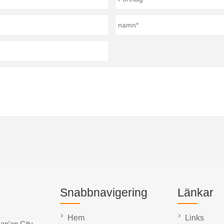
Snabbnavigering
Länkar
Hem
Links
an'an City,