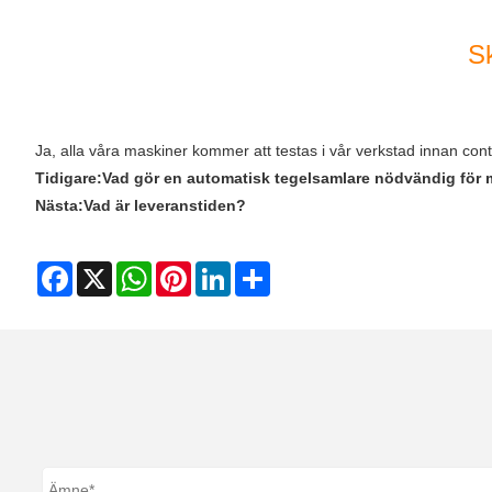
Sk
Ja, alla våra maskiner kommer att testas i vår verkstad innan cont
Tidigare:
Vad gör en automatisk tegelsamlare nödvändig för m
Nästa:
Vad är leveranstiden?
Facebook
X
WhatsApp
Pinterest
LinkedIn
Share