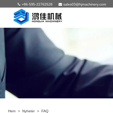
+86-595-22762528
sales03@hjmachinery.com
Hem
>
Nyheter
>
FAQ